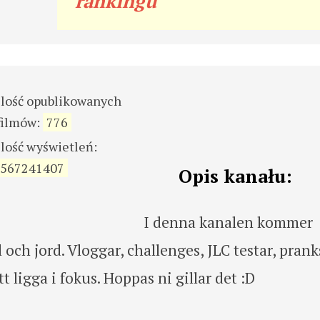
rankingu
ilość opublikowanych
filmów:
776
ilość wyświetleń:
567241407
Opis kanału:
I denna kanalen kommer
och jord. Vloggar, challenges, JLC testar, prank
 ligga i fokus. Hoppas ni gillar det :D