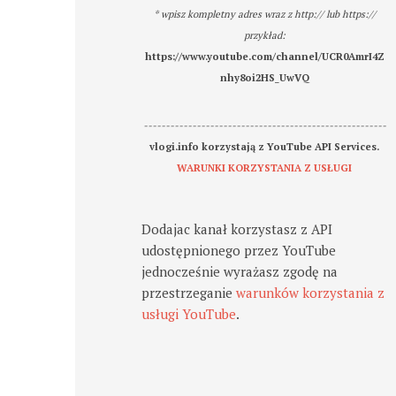
* wpisz kompletny adres wraz z http:// lub https://
przykład:
https://www.youtube.com/channel/UCR0AmrI4Z
nhy8oi2HS_UwVQ
-------------------------------------------------------
vlogi.info korzystają z YouTube API Services.
WARUNKI KORZYSTANIA Z USŁUGI
Dodajac kanał korzystasz z API
udostępnionego przez YouTube
jednocześnie wyrażasz zgodę na
przestrzeganie
warunków korzystania z
usługi YouTube
.