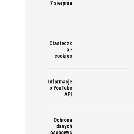
7 sierpnia
Ciasteczk
a -
cookies
Informacje
o YouTube
API
Ochrona
danych
osobowyc