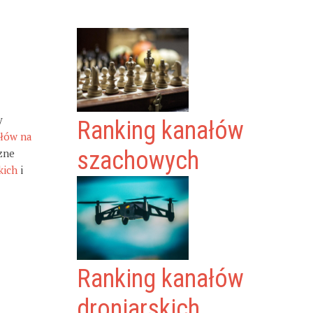
y
Ranking kanałów
ałów na
zne
szachowych
kich
i
Ranking kanałów
droniarskich