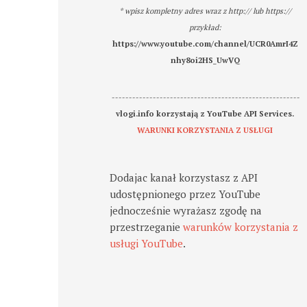
* wpisz kompletny adres wraz z http:// lub https://
przykład:
https://www.youtube.com/channel/UCR0AmrI4Z
nhy8oi2HS_UwVQ
-------------------------------------------------------
vlogi.info korzystają z YouTube API Services.
WARUNKI KORZYSTANIA Z USŁUGI
Dodajac kanał korzystasz z API
udostępnionego przez YouTube
jednocześnie wyrażasz zgodę na
przestrzeganie
warunków korzystania z
usługi YouTube
.