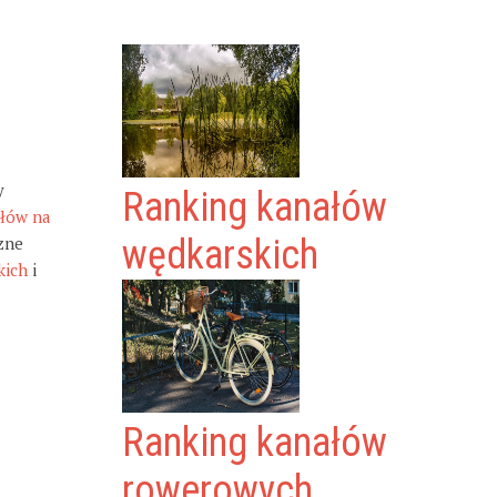
y
Ranking kanałów
ałów na
zne
wędkarskich
kich
i
Ranking kanałów
rowerowych