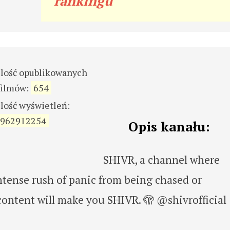
rankingu
ilość opublikowanych
filmów:
654
ilość wyświetleń:
962912254
Opis kanału:
SHIVR, a channel where
ntense rush of panic from being chased or
content will make you SHIVR. 🫣 @shivrofficial