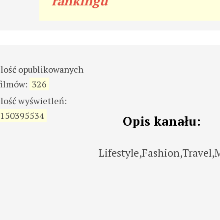
rankingu
ilość opublikowanych
filmów:
326
ilość wyświetleń:
150395534
Opis kanału:
Lifestyle,Fashion,Travel,