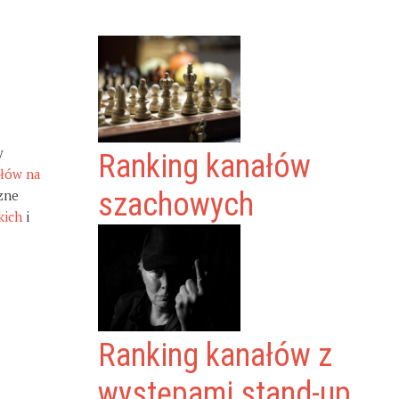
y
Ranking kanałów
ałów na
zne
szachowych
kich
i
Ranking kanałów z
występami stand-up