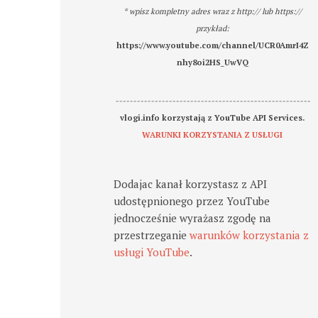
* wpisz kompletny adres wraz z http:// lub https://
przykład:
https://www.youtube.com/channel/UCR0AmrI4Z
nhy8oi2HS_UwVQ
-------------------------------------------------------
vlogi.info korzystają z YouTube API Services.
WARUNKI KORZYSTANIA Z USŁUGI
Dodajac kanał korzystasz z API
udostępnionego przez YouTube
jednocześnie wyrażasz zgodę na
przestrzeganie
warunków korzystania z
usługi YouTube
.