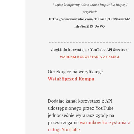
* wpisz kompletny adres wraz z http:// lub https://
przykład:
https://www.youtube.com/channel/UCR0AmrI4Z
nhy8oi2HS_UwVQ
-------------------------------------------------------
vlogi.info korzystają z YouTube API Services.
WARUNKI KORZYSTANIA Z USŁUGI
Oczekujące na weryfikację:
Wstał Sprzed Kompa
Dodajac kanał korzystasz z API
udostępnionego przez YouTube
jednocześnie wyrażasz zgodę na
przestrzeganie
warunków korzystania z
usługi YouTube
.