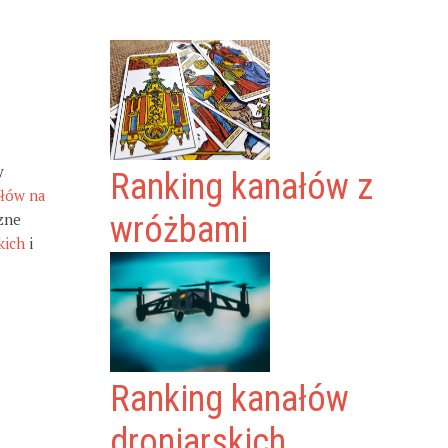
y
Ranking kanałów z
ałów na
zne
wróżbami
kich
i
Ranking kanałów
droniarskich