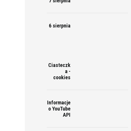
7 sierpnia
6 sierpnia
Ciasteczk
a -
cookies
Informacje
o YouTube
API