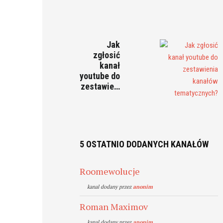
Jak
zgłosić
kanał
youtube do
zestawie…
5 OSTATNIO DODANYCH KANAŁÓW
Roomewolucje
kanal dodany przez
anonim
Roman Maximov
kanal dodany przez
anonim