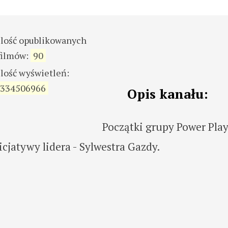
ilość opublikowanych
filmów:
90
ilość wyświetleń:
334506966
Opis kanału:
Początki grupy Power Pla
icjatywy lidera - Sylwestra Gazdy.