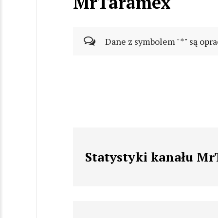
MrTaramex
Dane z symbolem "*" są opra
Statystyki kanału M