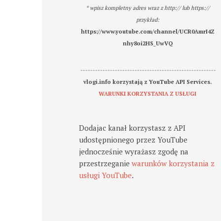
* wpisz kompletny adres wraz z http:// lub https://
przykład:
https://www.youtube.com/channel/UCR0AmrI4Z
nhy8oi2HS_UwVQ
-------------------------------------------------------
vlogi.info korzystają z YouTube API Services.
WARUNKI KORZYSTANIA Z USŁUGI
Dodajac kanał korzystasz z API
udostępnionego przez YouTube
jednocześnie wyrażasz zgodę na
przestrzeganie
warunków korzystania z
usługi YouTube
.