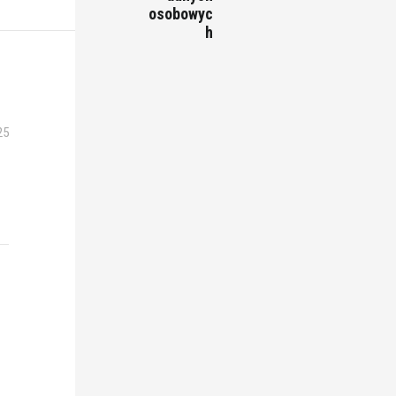
osobowyc
h
25