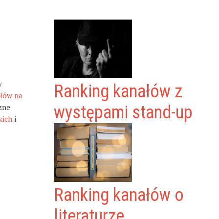
y
Ranking kanałów z
ałów na
zne
występami stand-up
kich
i
Ranking kanałów o
literaturze