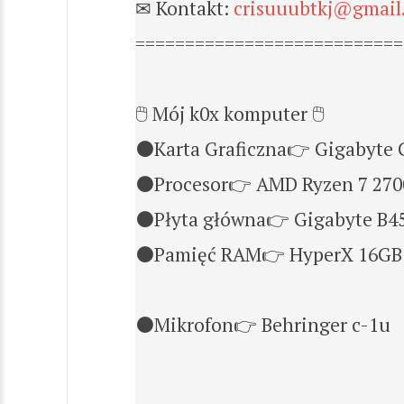
✉ Kontakt:
crisuuubtkj@gmail
===========================
🖱 Mój k0x komputer 🖱
⚫Karta Graficzna👉 Gigabyte 
⚫Procesor👉 AMD Ryzen 7 27
⚫Płyta główna👉 Gigabyte B4
⚫Pamięć RAM👉 HyperX 16GB (
⚫Mikrofon👉 Behringer c-1u