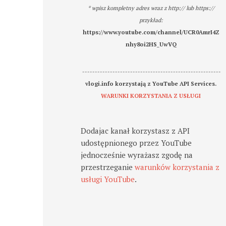
* wpisz kompletny adres wraz z http:// lub https://
przykład:
https://www.youtube.com/channel/UCR0AmrI4Z
nhy8oi2HS_UwVQ
-------------------------------------------------------
vlogi.info korzystają z YouTube API Services.
WARUNKI KORZYSTANIA Z USŁUGI
Dodajac kanał korzystasz z API
udostępnionego przez YouTube
jednocześnie wyrażasz zgodę na
przestrzeganie
warunków korzystania z
usługi YouTube
.