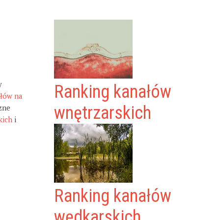
y
Ranking kanałów
ałów na
zne
wnętrzarskich
kich
i
Ranking kanałów
wędkarskich