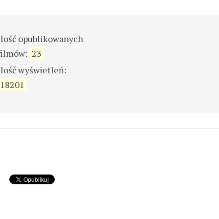
ilość opublikowanych
filmów:
23
ilość wyświetleń:
18201