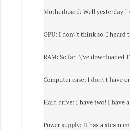
Motherboard: Well yesterday I s
GPU: I don\'t think so. I heard 
RAM: So far I\'ve downloaded 
Computer case: I don\'t have o
Hard drive: I have two! I have a
Power supply: It has a steam e