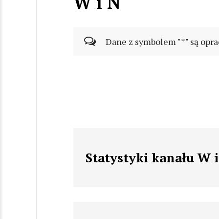
W i N
Dane z symbolem "*" są opra
Statystyki kanału W i