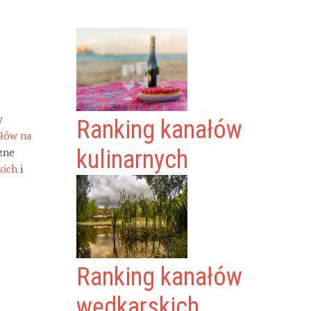
y
Ranking kanałów
ałów na
zne
kulinarnych
kich
i
Ranking kanałów
wędkarskich