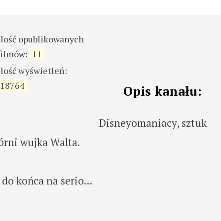
ilość opublikowanych
filmów:
11
ilość wyświetleń:
18764
Opis kanału:
Disneyomaniacy, sztuk
órni wujka Walta.
do końca na serio...