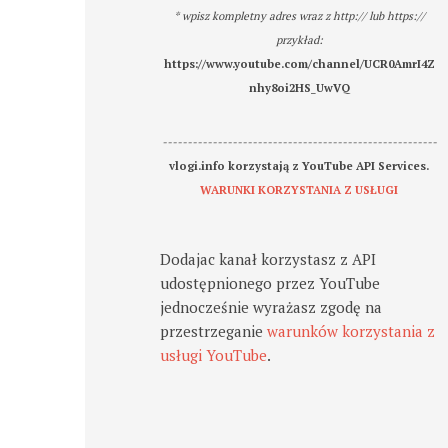
* wpisz kompletny adres wraz z http:// lub https://
przykład:
https://www.youtube.com/channel/UCR0AmrI4Z
nhy8oi2HS_UwVQ
-------------------------------------------------------
vlogi.info korzystają z YouTube API Services.
WARUNKI KORZYSTANIA Z USŁUGI
Dodajac kanał korzystasz z API
udostępnionego przez YouTube
jednocześnie wyrażasz zgodę na
przestrzeganie
warunków korzystania z
usługi YouTube
.