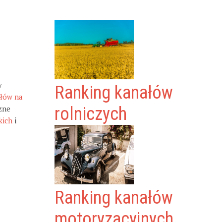
y
Ranking kanałów
ałów na
zne
rolniczych
kich
i
Ranking kanałów
motoryzacyjnych