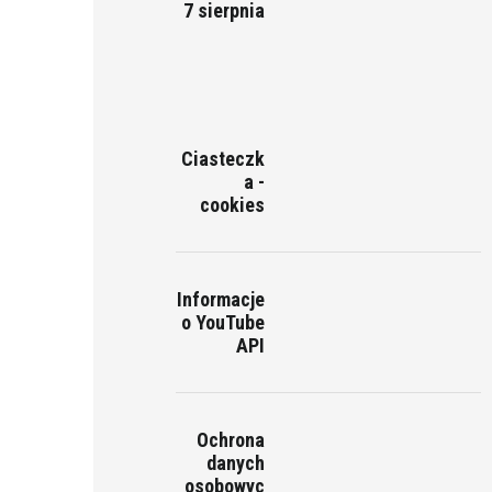
7 sierpnia
Ciasteczk
a -
cookies
Informacje
o YouTube
API
Ochrona
danych
osobowyc