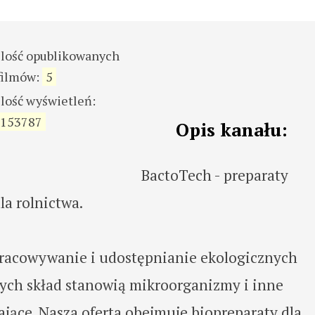
ilość opublikowanych
filmów:
5
ilość wyświetleń:
153787
Opis kanału:
BactoTech - preparaty
la rolnictwa.
racowywanie i udostępnianie ekologicznych
ych skład stanowią mikroorganizmy i inne
jące. Nasza oferta obejmuje biopreparaty dla