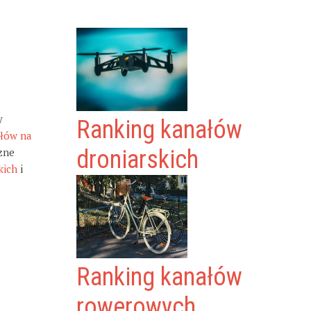
y
Ranking kanałów
ałów na
zne
droniarskich
kich
i
Ranking kanałów
rowerowych