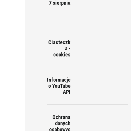
7 sierpnia
Ciasteczk
a -
cookies
Informacje
o YouTube
API
Ochrona
danych
osobowyc