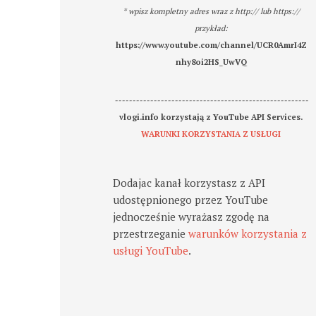
* wpisz kompletny adres wraz z http:// lub https://
przykład:
https://www.youtube.com/channel/UCR0AmrI4Z
nhy8oi2HS_UwVQ
-------------------------------------------------------
vlogi.info korzystają z YouTube API Services.
WARUNKI KORZYSTANIA Z USŁUGI
Dodajac kanał korzystasz z API
udostępnionego przez YouTube
jednocześnie wyrażasz zgodę na
przestrzeganie
warunków korzystania z
usługi YouTube
.