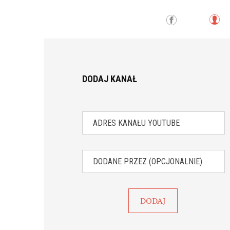
L
Fa
o
ce
g
bo
in
ok
DODAJ KANAŁ