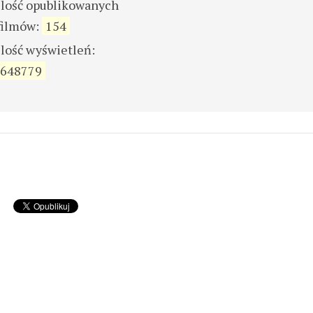
ilość opublikowanych
filmów:
154
ilość wyświetleń:
648779