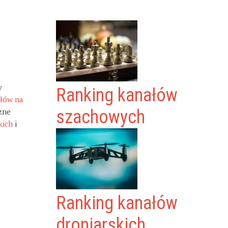
y
Ranking kanałów
ałów na
zne
szachowych
kich
i
Ranking kanałów
droniarskich