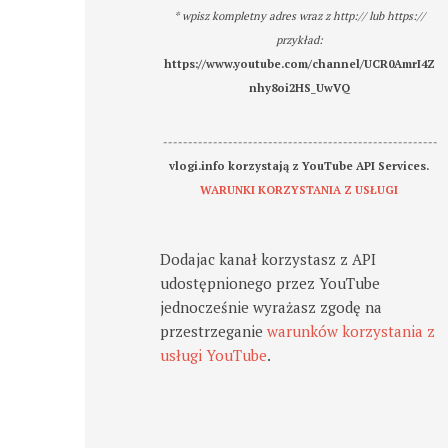
* wpisz kompletny adres wraz z http:// lub https://
przykład:
https://www.youtube.com/channel/UCR0AmrI4Z
nhy8oi2HS_UwVQ
-------------------------------------------------------
vlogi.info korzystają z YouTube API Services.
WARUNKI KORZYSTANIA Z USŁUGI
Dodajac kanał korzystasz z API
udostępnionego przez YouTube
jednocześnie wyrażasz zgodę na
przestrzeganie
warunków korzystania z
usługi YouTube
.