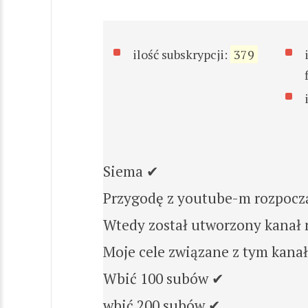
ilość subskrypcji:
379
Siema ✔
Przygodę z youtube-m rozpo
Wtedy został utworzony kanał 
Moje cele związane z tym kana
Wbić 100 subów ✔
wbić 200 subów ✔