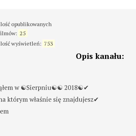
ilość opublikowanych
filmów:
25
ilość wyświetleń:
753
Opis kanału:
cząłem w ☯Sierpniu☯☯ 2018☯✔
na którym właśnie się znajdujesz✔
łem