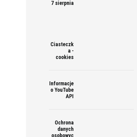
7 sierpnia
Ciasteczk
a -
cookies
Informacje
o YouTube
API
Ochrona
danych
osobowyc