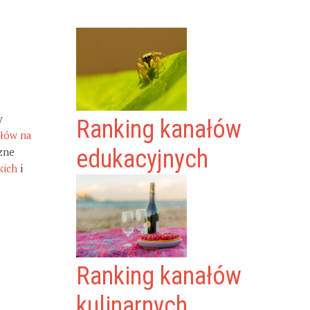
y
Ranking kanałów
ałów na
zne
edukacyjnych
kich
i
Ranking kanałów
kulinarnych