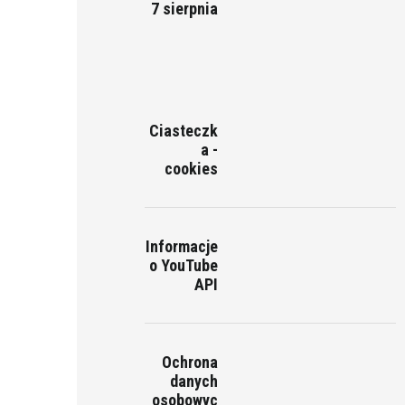
7 sierpnia
Ciasteczk
a -
cookies
Informacje
o YouTube
API
Ochrona
danych
osobowyc