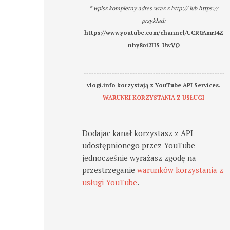
* wpisz kompletny adres wraz z http:// lub https://
przykład:
https://www.youtube.com/channel/UCR0AmrI4Z
nhy8oi2HS_UwVQ
-------------------------------------------------------
vlogi.info korzystają z YouTube API Services.
WARUNKI KORZYSTANIA Z USŁUGI
Dodajac kanał korzystasz z API
udostępnionego przez YouTube
jednocześnie wyrażasz zgodę na
przestrzeganie
warunków korzystania z
usługi YouTube
.