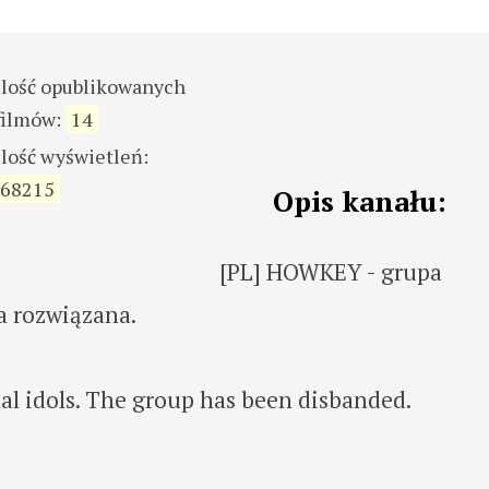
ilość opublikowanych
filmów:
14
ilość wyświetleń:
68215
Opis kanału:
[PL] HOWKEY - grupa
ła rozwiązana.
l idols. The group has been disbanded.