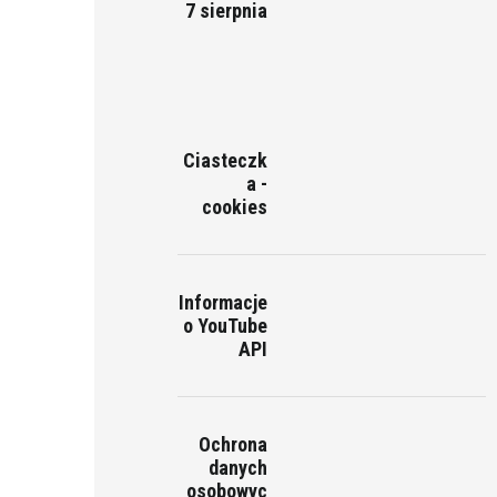
7 sierpnia
Ciasteczk
a -
cookies
Informacje
o YouTube
API
Ochrona
danych
osobowyc