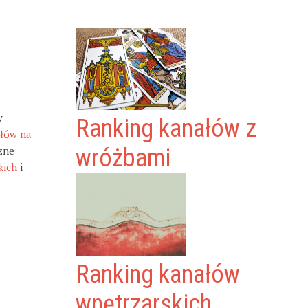
y
Ranking kanałów z
ałów na
zne
wróżbami
kich
i
Ranking kanałów
wnętrzarskich