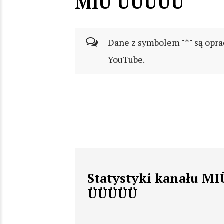
MIÜ ÜÜÜÜÜ
Dane z symbolem "*" są opra
YouTube.
Statystyki kanału MI
ÜÜÜÜÜ