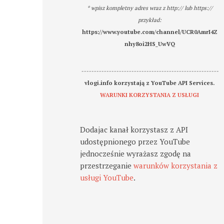
* wpisz kompletny adres wraz z http:// lub https://
przykład:
https://www.youtube.com/channel/UCR0AmrI4Z
nhy8oi2HS_UwVQ
-------------------------------------------------------
vlogi.info korzystają z YouTube API Services.
WARUNKI KORZYSTANIA Z USŁUGI
Dodajac kanał korzystasz z API
udostępnionego przez YouTube
jednocześnie wyrażasz zgodę na
przestrzeganie
warunków korzystania z
usługi YouTube
.