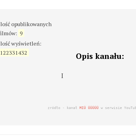
ilość opublikowanych
filmów:
9
ilość wyświetleń:
122331432
Opis kanału:
I
zródło - kanał
MIÜ ÜÜÜÜÜ
w serwisie YouTu