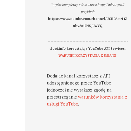
* wpisz kompletny adres wraz z http:// lub https://
przykład:
https://www.youtube.com/channel/UCR0AmrI4Z
nhy8oi2HS_UwVQ
-------------------------------------------------------
vlogi.info korzystają z YouTube API Services.
WARUNKI KORZYSTANIA Z USŁUGI
Dodajac kanał korzystasz z API
udostępnionego przez YouTube
jednocześnie wyrażasz zgodę na
przestrzeganie
warunków korzystania z
usługi YouTube
.