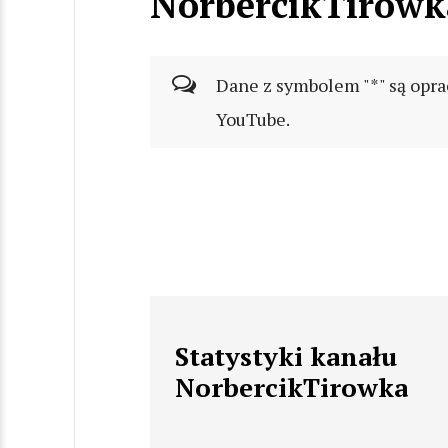
NorbercikTirowk
Dane z symbolem "*" są opra
YouTube.
Statystyki kanału
NorbercikTirowka