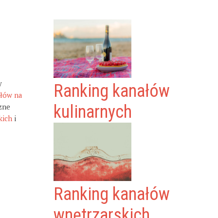
y
Ranking kanałów
ałów na
zne
kulinarnych
kich
i
Ranking kanałów
wnętrzarskich