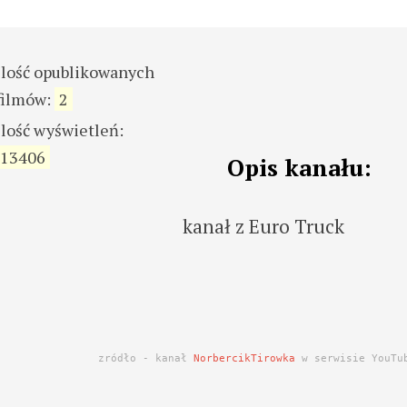
ilość opublikowanych
filmów:
2
ilość wyświetleń:
13406
Opis kanału:
kanał z Euro Truck
zródło - kanał
NorbercikTirowka
w serwisie YouTu