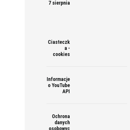
7 sierpnia
Ciasteczk
a -
cookies
Informacje
o YouTube
API
Ochrona
danych
osobowyc