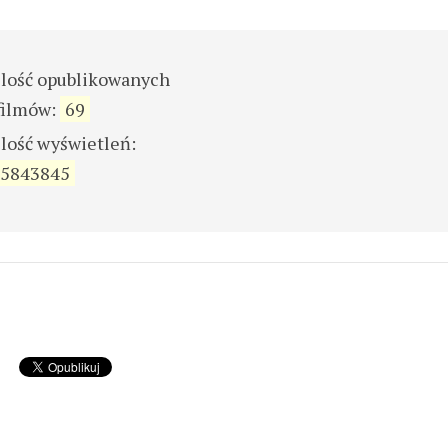
ilość opublikowanych
filmów:
69
ilość wyświetleń:
5843845