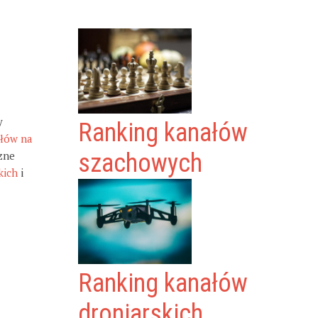
y
Ranking kanałów
ałów na
zne
szachowych
kich
i
Ranking kanałów
droniarskich