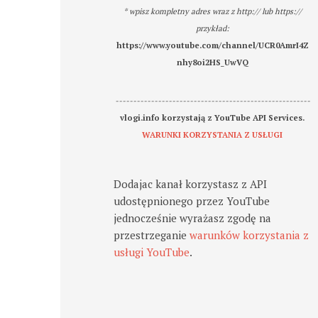
* wpisz kompletny adres wraz z http:// lub https://
przykład:
https://www.youtube.com/channel/UCR0AmrI4Z
nhy8oi2HS_UwVQ
-------------------------------------------------------
vlogi.info korzystają z YouTube API Services.
WARUNKI KORZYSTANIA Z USŁUGI
Dodajac kanał korzystasz z API
udostępnionego przez YouTube
jednocześnie wyrażasz zgodę na
przestrzeganie
warunków korzystania z
usługi YouTube
.