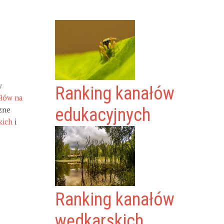
y
Ranking kanałów
ałów na
zne
edukacyjnych
kich
i
Ranking kanałów
wędkarskich