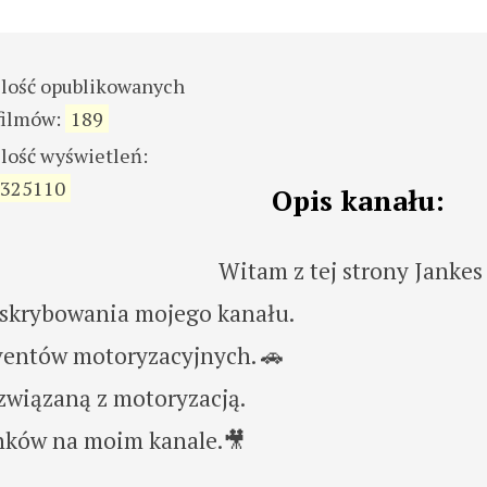
ilość opublikowanych
filmów:
189
ilość wyświetleń:
325110
Opis kanału:
Witam z tej strony Jankes
bskrybowania mojego kanału.
eventów motoryzacyjnych. 🚗
 związaną z motoryzacją.
nków na moim kanale.🎥