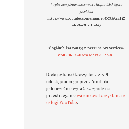
* wpisz kompletny adres wraz z http:// lub https://
przykład:
https://www.youtube.com/channel/UCR0AmrI4Z
nhy8oi2HS_UwVQ
-------------------------------------------------------
vlogi.info korzystają z YouTube API Services.
WARUNKI KORZYSTANIA Z USŁUGI
Dodajac kanał korzystasz z API
udostępnionego przez YouTube
jednocześnie wyrażasz zgodę na
przestrzeganie
warunków korzystania z
usługi YouTube
.