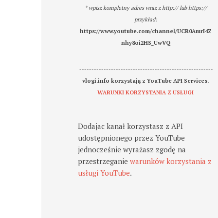
* wpisz kompletny adres wraz z http:// lub https://
przykład:
https://www.youtube.com/channel/UCR0AmrI4Z
nhy8oi2HS_UwVQ
-------------------------------------------------------
vlogi.info korzystają z YouTube API Services.
WARUNKI KORZYSTANIA Z USŁUGI
Dodajac kanał korzystasz z API
udostępnionego przez YouTube
jednocześnie wyrażasz zgodę na
przestrzeganie
warunków korzystania z
usługi YouTube
.