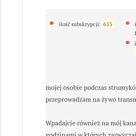
ilość subskrypcji:
655
mojej osobie podczas strumykó
przeprowadzam na żywo transmisj
Wpadajcie również na mój kana
godzinami w których zazwyczaj