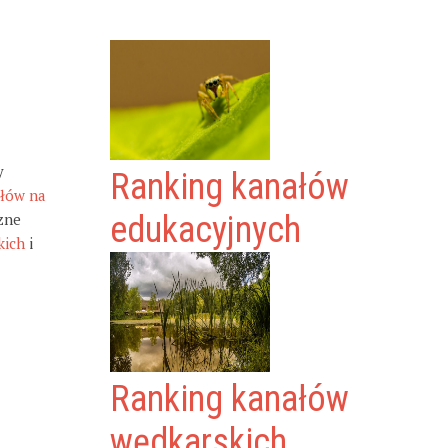
y
Ranking kanałów
ałów na
zne
edukacyjnych
kich
i
Ranking kanałów
wędkarskich