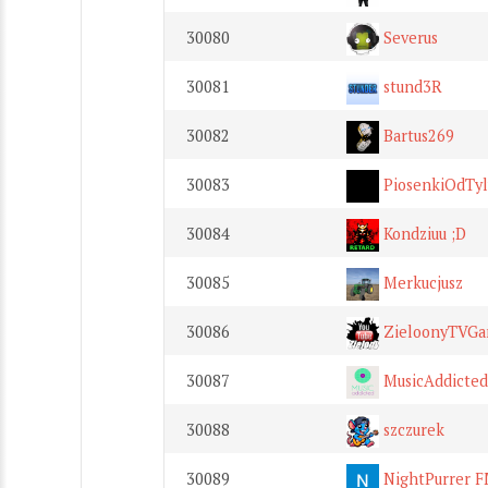
30080
Severus
30081
stund3R
30082
Bartus269
30083
PiosenkiOdTyl
30084
Kondziuu ;D
30085
Merkucjusz
30086
ZieloonyTVGa
30087
MusicAddicted
30088
szczurek
30089
NightPurrer F