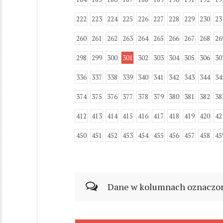
222
223
224
225
226
227
228
229
230
23
260
261
262
263
264
265
266
267
268
26
298
299
300
301
302
303
304
305
306
30
336
337
338
339
340
341
342
343
344
34
374
375
376
377
378
379
380
381
382
38
412
413
414
415
416
417
418
419
420
42
450
451
452
453
454
455
456
457
458
45
Dane w kolumnach oznaczonyc