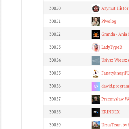
30050
Azymut Histor
30051
Piwolog
30052
Granda - Ania 
30053
LadyTypeR
30054
Usłysz Wiersz (
30055
FanatyknogiP
30056
dawid.program
30057
Przemysław W
30058
KRINDEX
30059
UrsusTeam by 