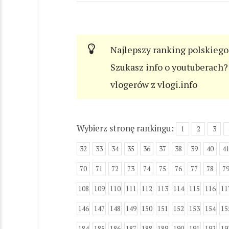
Najlepszy ranking polskiego
Szukasz info o youtuberach? 
vlogerów z vlogi.info
Wybierz stronę rankingu:
1
2
3
32
33
34
35
36
37
38
39
40
4
70
71
72
73
74
75
76
77
78
7
108
109
110
111
112
113
114
115
116
11
146
147
148
149
150
151
152
153
154
15
184
185
186
187
188
189
190
191
192
19