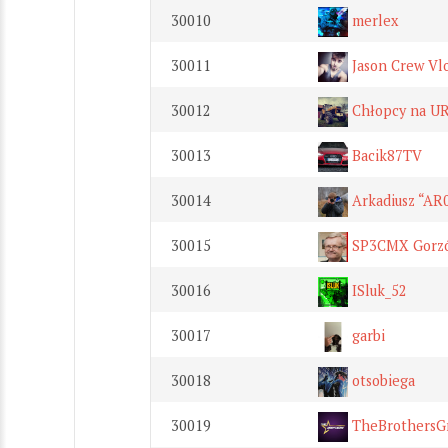
30010
merlex
30011
Jason Crew Vl
30012
Chłopcy na U
30013
Bacik87TV
30014
Arkadiusz “AR
30015
SP3CMX Gorzó
30016
ISluk_52
30017
garbi
30018
otsobiega
30019
TheBrothersG