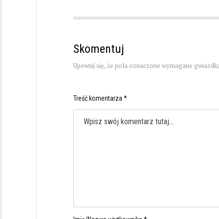
Skomentuj
Upewnij się, że pola oznaczone wymagane gwiazdką
Treść komentarza *