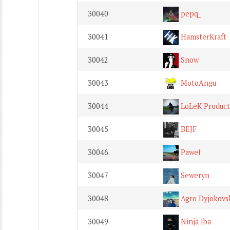
30040
pepq_
30041
HamsterKraft
30042
Snow
30043
MotoAngu
30044
LoLeK Product
30045
BEJF
30046
Paweł
30047
Seweryn
30048
Agro Dyjokovs
30049
Ninja Iba