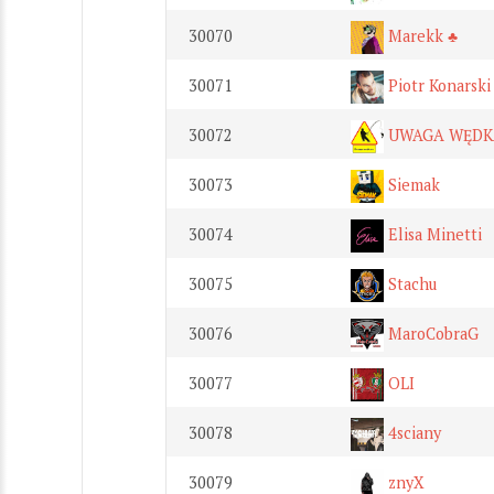
30070
Marekk ♣
30071
Piotr Konarski
30072
UWAGA WĘDK
30073
Siemak
30074
Elisa Minetti
30075
Stachu
30076
MaroCobraG
30077
OLI
30078
4sciany
30079
znyX