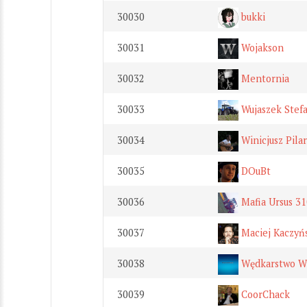
30030
bukki
30031
Wojakson
30032
Mentornia
30033
Wujaszek Stefa
30034
Winicjusz Pilar
30035
DOuBt
30036
Mafia Ursus 3
30037
Maciej Kaczyń
30038
Wędkarstwo Wi
30039
CoorChack