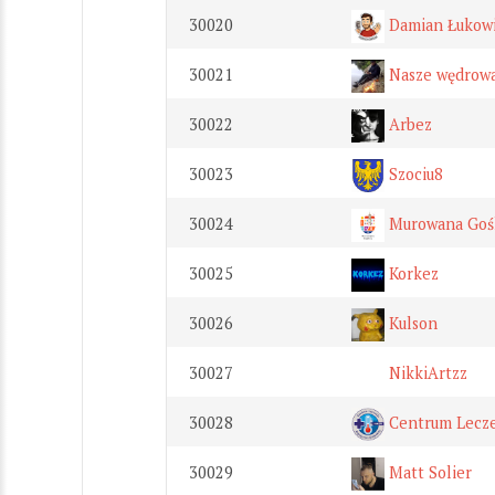
30020
Damian Łukow
30021
Nasze wędrow
30022
Arbez
30023
Szociu8
30024
Murowana Goś
30025
Korkez
30026
Kulson
30027
NikkiArtzz
30028
Centrum Lecze
30029
Matt Solier