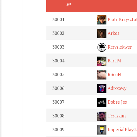
#*
30001
Piotr Krzyszto
30002
Arkos
30003
Krzysiekwer
30004
Bart.M
30005
R3coN
30006
Adixxowy
30007
Dobre Jes
30008
Trzaskun
30009
ImperialPlay