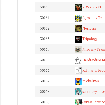
30060
KOVALCZYK
30061
Agrobulik Tv
30062
Nersonis
30063
Tripology
30064
Mroczny Team
30065
HardEnduro Ku
30066
Kulinarny Free
30067
michalRSX
30068
sacrificeyourse
30069
Łukasz Janusze