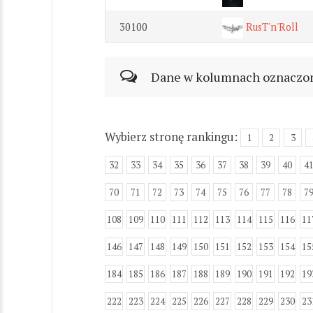
30100
RusT'n'Roll
Dane w kolumnach oznaczonyc
Wybierz stronę rankingu:
1
2
3
32
33
34
35
36
37
38
39
40
4
70
71
72
73
74
75
76
77
78
7
108
109
110
111
112
113
114
115
116
11
146
147
148
149
150
151
152
153
154
15
184
185
186
187
188
189
190
191
192
19
222
223
224
225
226
227
228
229
230
23