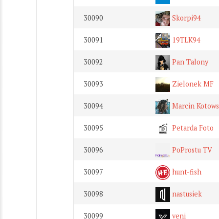
30090
Skorpi94
30091
19TLK94
30092
Pan Talony
30093
Zielonek MF
30094
Marcin Kotows
30095
Petarda Foto
30096
PoProstu TV
30097
hunt-fish
30098
nastusiek
30099
veni