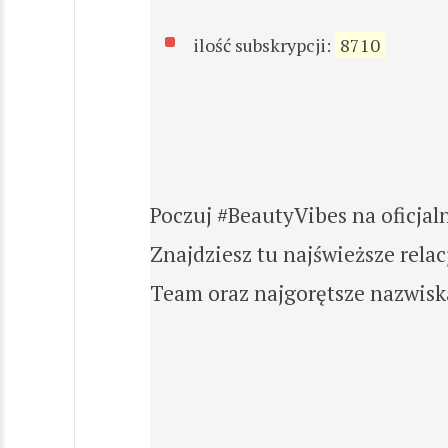
ilość subskrypcji:
8710
Poczuj #BeautyVibes na oficja
Znajdziesz tu najświeższe rel
Team oraz najgorętsze nazwiska