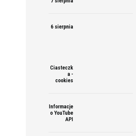
7 sierpnia
6 sierpnia
Ciasteczk
a -
cookies
Informacje
o YouTube
API