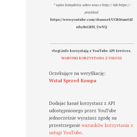
* wpisz kompletny adres wraz z http:// lub https://
przykład:
https://www.youtube.com/channel/UCR0AmrI4Z
nhy8oi2HS_UwVQ
-------------------------------------------------------
vlogi.info korzystają z YouTube API Services.
WARUNKI KORZYSTANIA Z USŁUGI
Oczekujące na weryfikację:
Wstał Sprzed Kompa
Dodajac kanał korzystasz z API
udostępnionego przez YouTube
jednocześnie wyrażasz zgodę na
przestrzeganie
warunków korzystania z
usługi YouTube
.