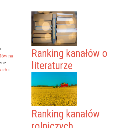
y
Ranking kanałów o
ałów na
zne
literaturze
kich
i
Ranking kanałów
rolniczych