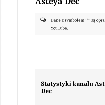
Asteya Dec
Dane z symbolem "*" są opra
YouTube.
Statystyki kanału As
Dec