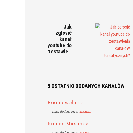
Jak
zgłosić
kanał
youtube do
zestawie…
5 OSTATNIO DODANYCH KANAŁÓW
Roomewolucje
kanal dodany przez
anonim
Roman Maximov
kanal dodany przez
anonim