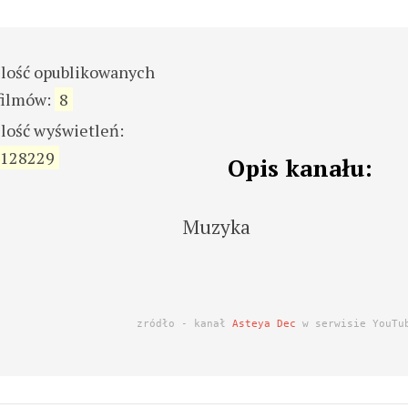
ilość opublikowanych
filmów:
8
ilość wyświetleń:
128229
Opis kanału:
Muzyka
zródło - kanał
Asteya Dec
w serwisie YouTu