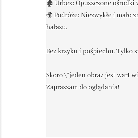
🏚️ Urbex: Opuszczone ośrodki wc
🌍 Podróże: Niezwykłe i mało z
hałasu.
Bez krzyku i pośpiechu. Tylko su
Skoro \"jeden obraz jest wart wi
Zapraszam do oglądania!