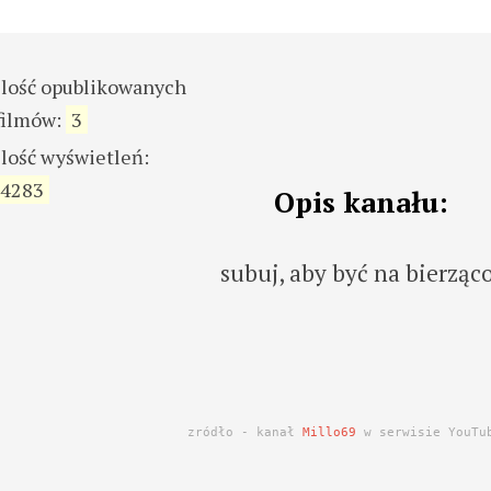
ilość opublikowanych
filmów:
3
ilość wyświetleń:
4283
Opis kanału:
subuj, aby być na bierząc
zródło - kanał
Millo69
w serwisie YouTu