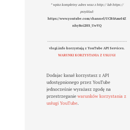
* wpisz kompletny adres wraz z http:// lub https://
przykład:
https://www.youtube.com/channel/UCR0AmrI4Z
nhy8oi2HS_UwVQ
-------------------------------------------------------
vlogi.info korzystają z YouTube API Services.
WARUNKI KORZYSTANIA Z USŁUGI
Dodajac kanał korzystasz z API
udostępnionego przez YouTube
jednocześnie wyrażasz zgodę na
przestrzeganie
warunków korzystania z
usługi YouTube
.