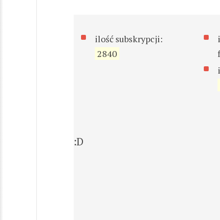
ilość subskrypcji:
2840
:D