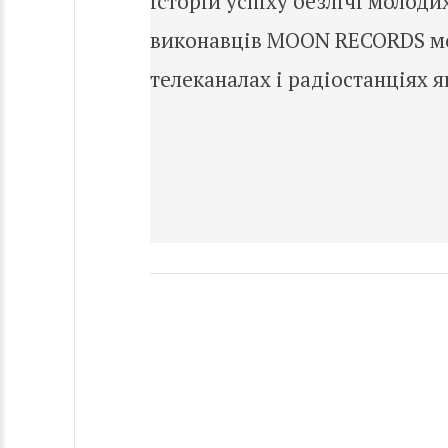
історій успіху безлічі молоди
виконавців MOON RECORDS мож
телеканалах і радіостанціях як