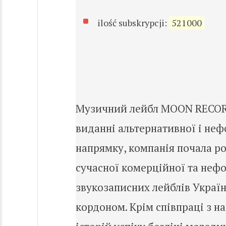
ilość subskrypcji:
521000
Музичний лейбл MOON RECORDS 
виданні альтернативної і неф
напрямку, компанія почала р
сучасної комерційної та неф
звукозаписних лейблів Украї
кордоном. Крім співпраці з 