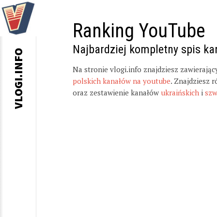
Ranking YouTube
Najbardziej kompletny spis k
VLOGI.INFO
Na stronie vlogi.info znajdziesz zawierają
polskich kanałów na youtube
. Znajdziesz 
oraz zestawienie kanałów
ukraińskich
i
szw