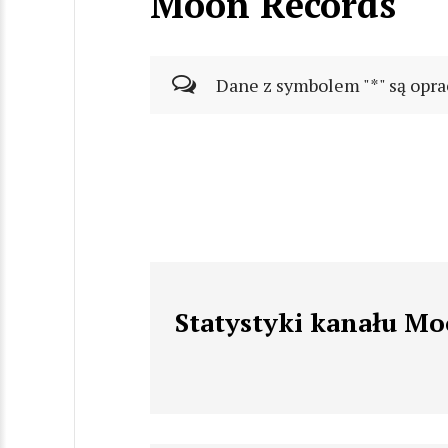
Moon Records
Dane z symbolem "*" są opra
Statystyki kanału M