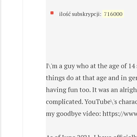
ilość subskrypcji:
716000
I\'m a guy who at the age of 14
things do at that age and in ge
having fun too. It was an alrig
complicated. YouTube\'s charact
my goodbye video: https://w