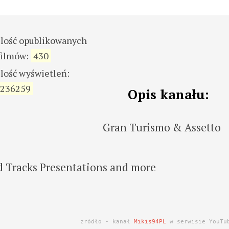
ilość opublikowanych
filmów:
430
ilość wyświetleń:
236259
Opis kanału:
Gran Turismo & Assetto
d Tracks Presentations and more
zródło - kanał
Mikis94PL
w serwisie YouTu