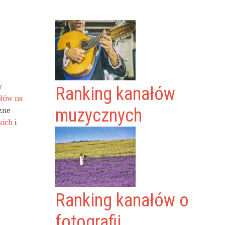
y
Ranking kanałów
ałów na
zne
muzycznych
kich
i
Ranking kanałów o
fotografii