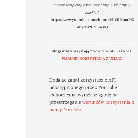
* wpisz kompletny adres wraz z http:// lub https://
przykład:
https://www.youtube.com/channel/UCR0AmrI4Z
nhy8oi2HS_UwVQ
-------------------------------------------------------
vlogi.info korzystają z YouTube API Services.
WARUNKI KORZYSTANIA Z USŁUGI
Dodajac kanał korzystasz z API
udostępnionego przez YouTube
jednocześnie wyrażasz zgodę na
przestrzeganie
warunków korzystania z
usługi YouTube
.