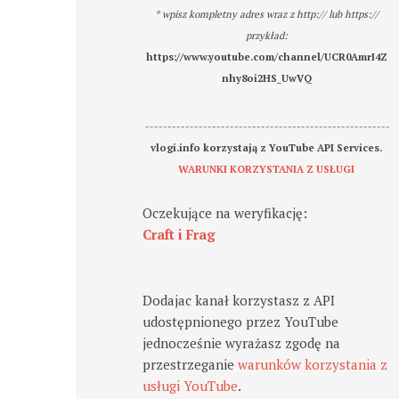
* wpisz kompletny adres wraz z http:// lub https://
przykład:
https://www.youtube.com/channel/UCR0AmrI4Z
nhy8oi2HS_UwVQ
-------------------------------------------------------
vlogi.info korzystają z YouTube API Services.
WARUNKI KORZYSTANIA Z USŁUGI
Oczekujące na weryfikację:
Craft i Frag
Dodajac kanał korzystasz z API
udostępnionego przez YouTube
jednocześnie wyrażasz zgodę na
przestrzeganie
warunków korzystania z
usługi YouTube
.