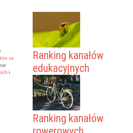
y
Ranking kanałów
ałów na
zne
edukacyjnych
kich
i
Ranking kanałów
rowerowych