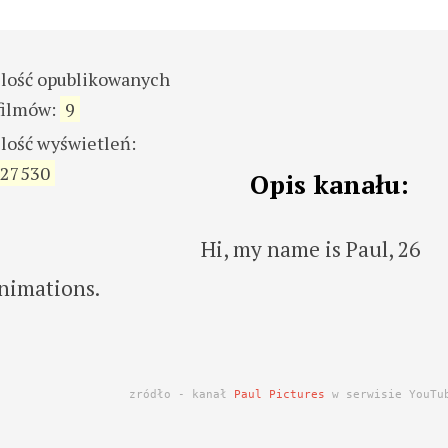
ilość opublikowanych
filmów:
9
ilość wyświetleń:
27530
Opis kanału:
Hi, my name is Paul, 26
animations.
zródło - kanał
Paul Pictures
w serwisie YouTu