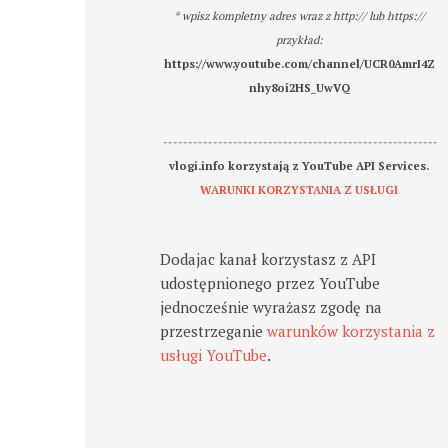
* wpisz kompletny adres wraz z http:// lub https://
przykład:
https://www.youtube.com/channel/UCR0AmrI4Z
nhy8oi2HS_UwVQ
-------------------------------------------------------
vlogi.info korzystają z YouTube API Services.
WARUNKI KORZYSTANIA Z USŁUGI
Dodajac kanał korzystasz z API
udostępnionego przez YouTube
jednocześnie wyrażasz zgodę na
przestrzeganie
warunków korzystania z
usługi YouTube
.