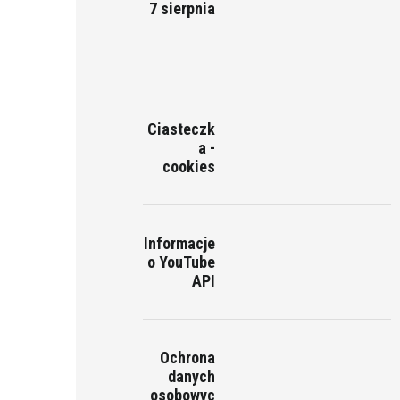
7 sierpnia
Ciasteczk
a -
cookies
Informacje
o YouTube
API
Ochrona
danych
osobowyc