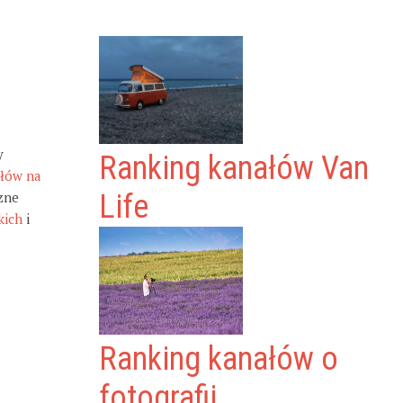
y
Ranking kanałów Van
ałów na
zne
Life
kich
i
Ranking kanałów o
fotografii