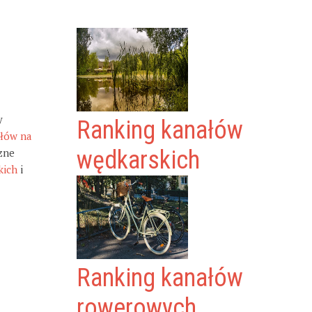
y
Ranking kanałów
ałów na
zne
wędkarskich
kich
i
Ranking kanałów
rowerowych