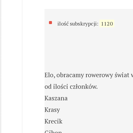
ilość subskrypcji:
1120
Elo, obracamy rowerowy świat w
od ilości członków.
Kaszana
Krasy
Krecik
Gibon