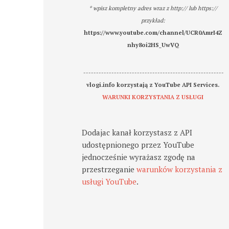
* wpisz kompletny adres wraz z http:// lub https://
przykład:
https://www.youtube.com/channel/UCR0AmrI4Z
nhy8oi2HS_UwVQ
-------------------------------------------------------
vlogi.info korzystają z YouTube API Services.
WARUNKI KORZYSTANIA Z USŁUGI
Dodajac kanał korzystasz z API
udostępnionego przez YouTube
jednocześnie wyrażasz zgodę na
przestrzeganie
warunków korzystania z
usługi YouTube
.