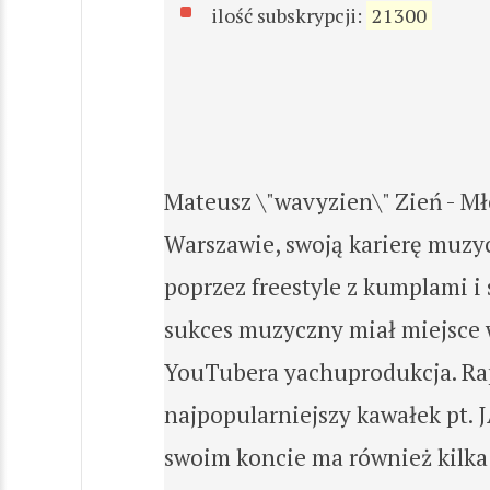
ilość subskrypcji:
21300
Mateusz \"wavyzien\" Zień - M
Warszawie, swoją karierę muzyc
poprzez freestyle z kumplami 
sukces muzyczny miał miejsce 
YouTubera yachuprodukcja. Rap
najpopularniejszy kawałek pt.
swoim koncie ma również kilka 