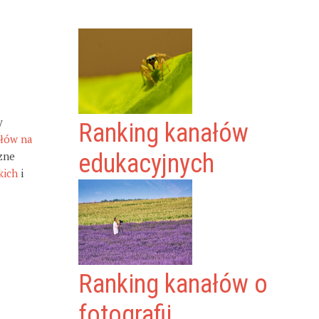
y
Ranking kanałów
ałów na
zne
edukacyjnych
kich
i
Ranking kanałów o
fotografii