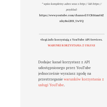
* wpisz kompletny adres wraz z http:// lub https://
przykład:
https://www.youtube.com/channel/UCR0AmrI4Z
nhy8oi2HS_UwVQ
-------------------------------------------------------
vlogi.info korzystają z YouTube API Services.
WARUNKI KORZYSTANIA Z USŁUGI
Dodajac kanał korzystasz z API
udostępnionego przez YouTube
jednocześnie wyrażasz zgodę na
przestrzeganie
warunków korzystania z
usługi YouTube
.