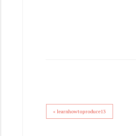
« learnhowtoproduce13