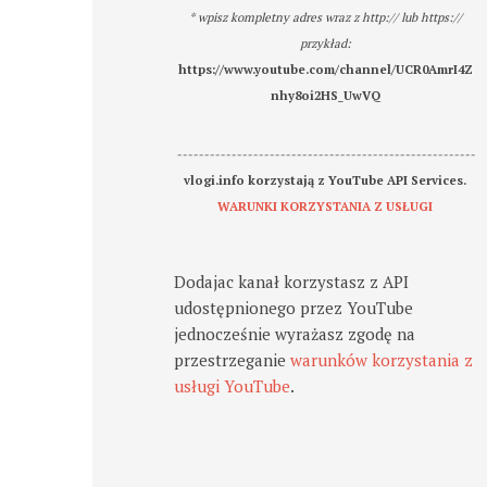
* wpisz kompletny adres wraz z http:// lub https://
przykład:
https://www.youtube.com/channel/UCR0AmrI4Z
nhy8oi2HS_UwVQ
-------------------------------------------------------
vlogi.info korzystają z YouTube API Services.
WARUNKI KORZYSTANIA Z USŁUGI
Dodajac kanał korzystasz z API
udostępnionego przez YouTube
jednocześnie wyrażasz zgodę na
przestrzeganie
warunków korzystania z
usługi YouTube
.