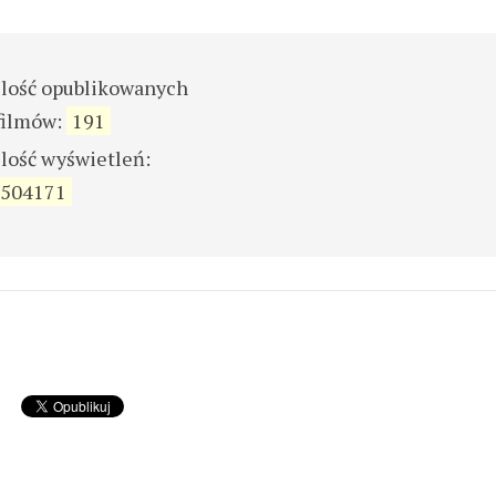
ilość opublikowanych
filmów:
191
ilość wyświetleń:
504171