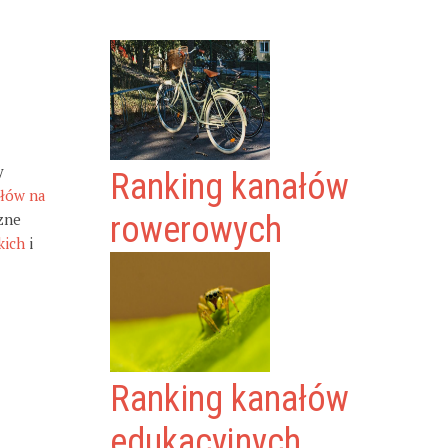
y
Ranking kanałów
ałów na
zne
rowerowych
kich
i
Ranking kanałów
edukacyjnych