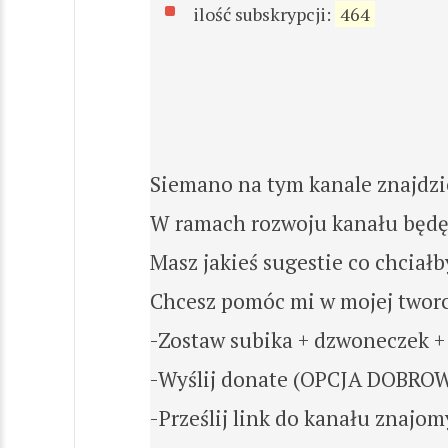
ilość subskrypcji:
464
Siemano na tym kanale znajdzie
W ramach rozwoju kanału będę t
Masz jakieś sugestie co chciałb
Chcesz pomóc mi w mojej tworc
-Zostaw subika + dzwoneczek +
-Wyślij donate (OPCJA DOBR
-Prześlij link do kanału znajo