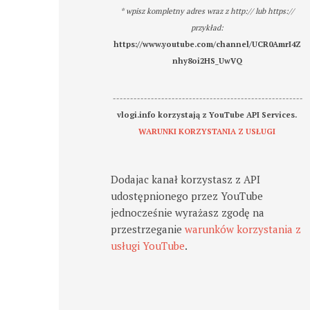
* wpisz kompletny adres wraz z http:// lub https://
przykład:
https://www.youtube.com/channel/UCR0AmrI4Z
nhy8oi2HS_UwVQ
-------------------------------------------------------
vlogi.info korzystają z YouTube API Services.
WARUNKI KORZYSTANIA Z USŁUGI
Dodajac kanał korzystasz z API
udostępnionego przez YouTube
jednocześnie wyrażasz zgodę na
przestrzeganie
warunków korzystania z
usługi YouTube
.