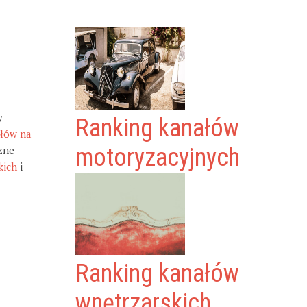
y
Ranking kanałów
ałów na
zne
motoryzacyjnych
kich
i
Ranking kanałów
wnętrzarskich