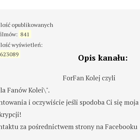
ilość opublikowanych
filmów:
841
ilość wyświetleń:
623089
Opis kanału:
ForFan Kolej czyli
la Fanów Kolei\".
owania i oczywiście jeśli spodoba Ci się moja
krypcji!
ntaktu za pośrednictwem strony na Facebooku