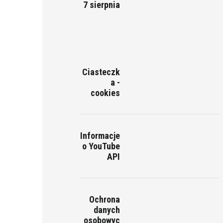
7 sierpnia
Ciasteczk
a -
cookies
Informacje
o YouTube
API
Ochrona
danych
osobowyc