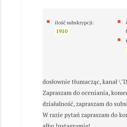
ilość subskrypcji:
1910
dosłownie tłumacząc, kanał \"D
Zapraszam do oceniania, koment
działalność, zapraszam do subs
W razie pytań zapraszam do ko
albo Instagramie!