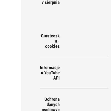
7 sierpnia
Ciasteczk
a -
cookies
Informacje
o YouTube
API
Ochrona
danych
osobowyc