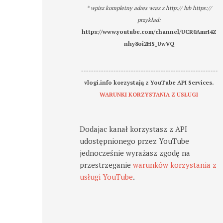
* wpisz kompletny adres wraz z http:// lub https://
przykład:
https://www.youtube.com/channel/UCR0AmrI4Z
nhy8oi2HS_UwVQ
-------------------------------------------------------
vlogi.info korzystają z YouTube API Services.
WARUNKI KORZYSTANIA Z USŁUGI
Dodajac kanał korzystasz z API
udostępnionego przez YouTube
jednocześnie wyrażasz zgodę na
przestrzeganie
warunków korzystania z
usługi YouTube
.