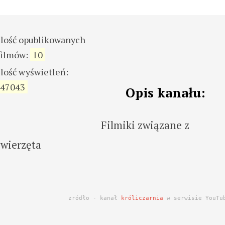
ilość opublikowanych
filmów:
10
ilość wyświetleń:
47043
Opis kanału:
Filmiki związane z
Zwierzęta
zródło - kanał
króliczarnia
w serwisie YouTu