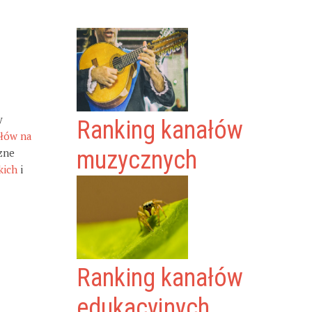
y
Ranking kanałów
ałów na
zne
muzycznych
kich
i
Ranking kanałów
edukacyjnych