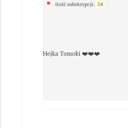
ilość subskrypcji:
54
Hejka Tomoki ❤️❤️❤️