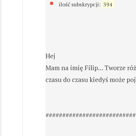
ilość subskrypcji:
394
Hej
Mam na imię Filip... Tworze ró
czasu do czasu kiedyś może poja
###########################