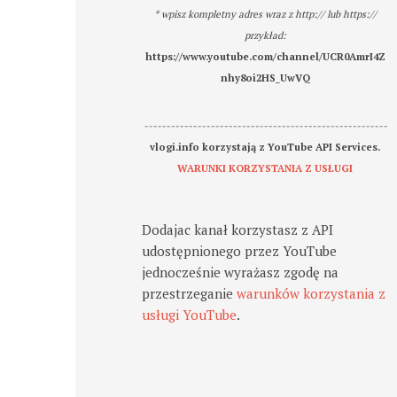
* wpisz kompletny adres wraz z http:// lub https://
przykład:
https://www.youtube.com/channel/UCR0AmrI4Z
nhy8oi2HS_UwVQ
-------------------------------------------------------
vlogi.info korzystają z YouTube API Services.
WARUNKI KORZYSTANIA Z USŁUGI
Dodajac kanał korzystasz z API
udostępnionego przez YouTube
jednocześnie wyrażasz zgodę na
przestrzeganie
warunków korzystania z
usługi YouTube
.