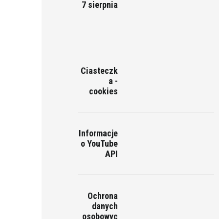
7 sierpnia
Ciasteczk
a -
cookies
Informacje
o YouTube
API
Ochrona
danych
osobowyc