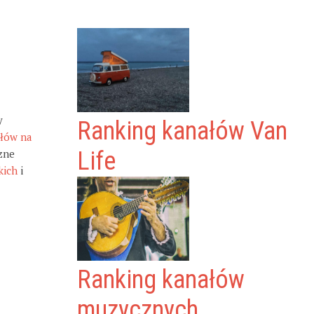
y
Ranking kanałów Van
ałów na
zne
Life
kich
i
Ranking kanałów
muzycznych