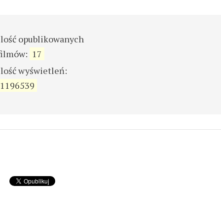
ilość opublikowanych
filmów:
17
ilość wyświetleń:
1196539