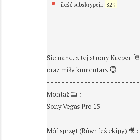
ilość subskrypcji:
829
Siemano, z tej strony Kacper! 
oraz miły komentarz 😇
- - - - - - - - - - - - - - - - - - - - - - - - -
Montaż 🎞️ :
Sony Vegas Pro 15
- - - - - - - - - - - - - - - - - - - - - - - - -
Mój sprzęt (Również ekipy) 🎥 :