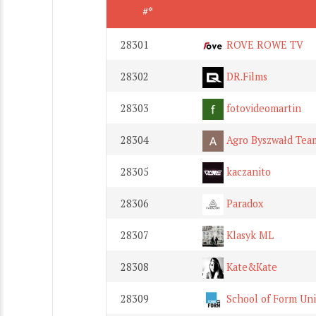
#*
28301
ROVE ROWE TV
28302
DR.Films
28303
fotovideomartin
28304
Agro Byszwałd Tea
28305
kaczanito
28306
Paradox
28307
Klasyk ML
28308
Kate&Kate
28309
School of Form Un