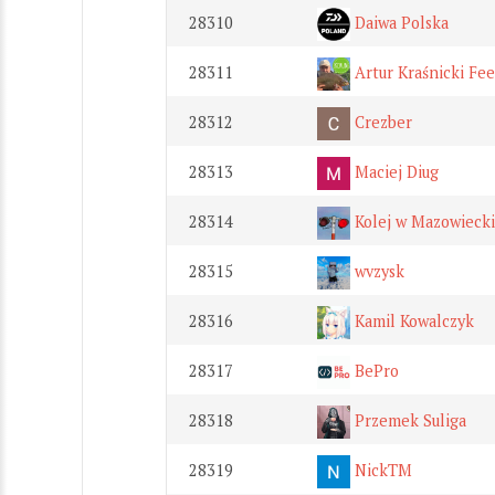
28310
Daiwa Polska
28311
Artur Kraśnicki Fe
28312
Crezber
28313
Maciej Diug
28314
Kolej w Mazowieck
28315
wvzysk
28316
Kamil Kowalczyk
28317
BePro
28318
Przemek Suliga
28319
NickTM