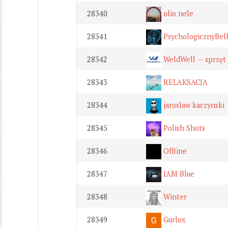
28340
olio nele
28341
PsychologicznyBel
28342
WeldWell — sprzęt 
28343
RELAKSACJA
28344
jaroslaw kaczynski
28345
Polish Shots
28346
Offline
28347
IAM Blue
28348
Winter
28349
Gurlox