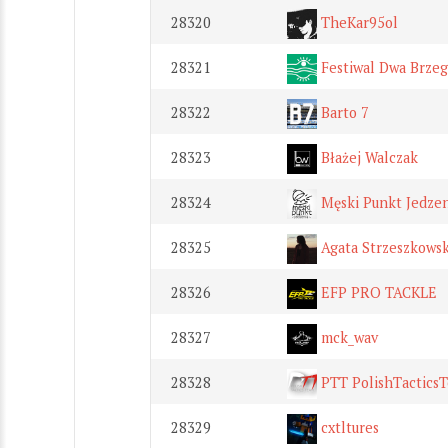
28320
TheKar95ol
28321
Festiwal Dwa Brzeg
28322
Barto 7
28323
Błażej Walczak
28324
Męski Punkt Jedzen
28325
Agata Strzeszkows
28326
EFP PRO TACKLE
28327
mck_wav
28328
PTT PolishTactics
28329
cxtltures