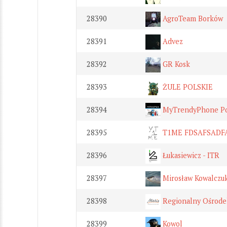
28390
AgroTeam Borków
28391
Advez
28392
GR Kosk
28393
ŻULE POLSKIE
28394
MyTrendyPhone Po
28395
T1ME FDSAFSADF
28396
Łukasiewicz - ITR
28397
Mirosław Kowalczu
28398
Regionalny Ośrode
28399
Kowol