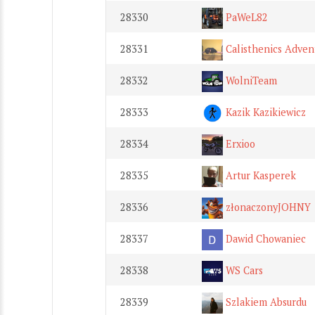
28330
PaWeL82
28331
Calisthenics Adven
28332
WolniTeam
28333
Kazik Kazikiewicz
28334
Erxioo
28335
Artur Kasperek
28336
złonaczonyJOHNY
28337
Dawid Chowaniec
28338
WS Cars
28339
Szlakiem Absurdu