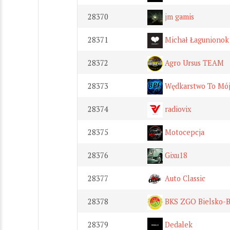
28370
jm gamis
28371
Michał Łagunionok
28372
Agro Ursus TEAM
28373
Wędkarstwo To Mój
28374
radiovix
28375
Motocepcja
28376
Gixu18
28377
Auto Classic
28378
BKS ZGO Bielsko-B
28379
Dedalek