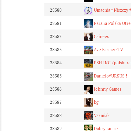
28380
Umacnia✝Niszczy 
28381
Parafia Polska Utr
28382
Cainees
28383
Ave FarmersTV
28384
PSH INC. (polski ra
28385
Danielo#URSUS !
28386
Johnny Games
28387
kg.
28388
Vazmiak
28389
Dobry Janusz