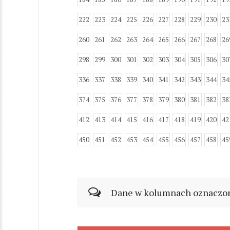
222
223
224
225
226
227
228
229
230
23
260
261
262
263
264
265
266
267
268
26
298
299
300
301
302
303
304
305
306
30
336
337
338
339
340
341
342
343
344
34
374
375
376
377
378
379
380
381
382
38
412
413
414
415
416
417
418
419
420
42
450
451
452
453
454
455
456
457
458
45
Dane w kolumnach oznaczonyc