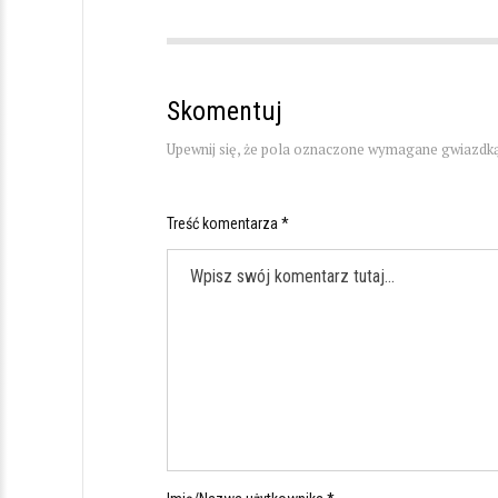
Skomentuj
Upewnij się, że pola oznaczone wymagane gwiazdką
Treść komentarza *