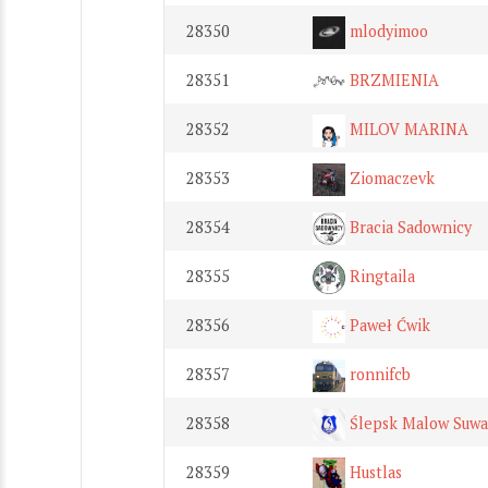
28350
mlodyimoo
28351
BRZMIENIA
28352
MILOV MARINA
28353
Ziomaczevk
28354
Bracia Sadownicy
28355
Ringtaila
28356
Paweł Ćwik
28357
ronnifcb
28358
Ślepsk Malow Suwa
28359
Hustlas