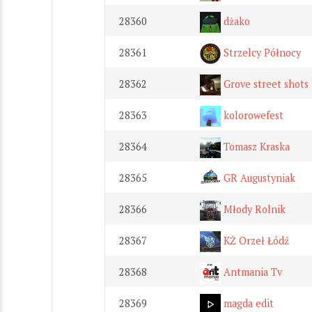
28360
dżako
28361
Strzelcy Północy
28362
Grove street shots
28363
kolorowefest
28364
Tomasz Kraska
28365
GR Augustyniak
28366
Młody Rolnik
28367
KŻ Orzeł Łódź
28368
Antmania Tv
28369
magda edit