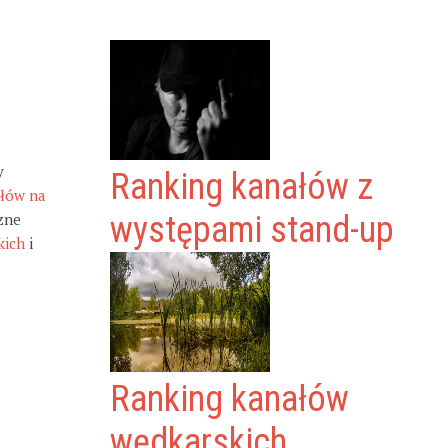
y
Ranking kanałów z
ałów na
zne
występami stand-up
kich
i
Ranking kanałów
wędkarskich