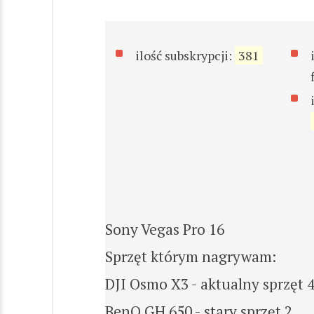
ilość subskrypcji:
381
Sony Vegas Pro 16
Sprzęt którym nagrywam:
DJI Osmo X3 - aktualny sprzęt 
BenQ GH 650 - stary sprzęt 2