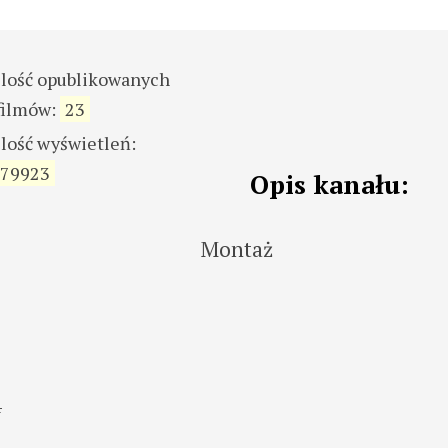
ilość opublikowanych
filmów:
23
ilość wyświetleń:
79923
Opis kanału:
Montaż
4