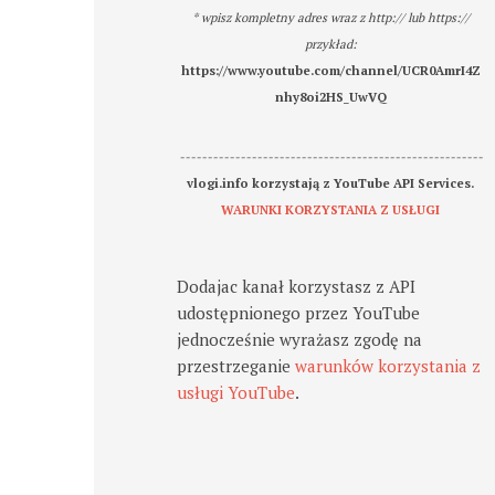
* wpisz kompletny adres wraz z http:// lub https://
przykład:
https://www.youtube.com/channel/UCR0AmrI4Z
nhy8oi2HS_UwVQ
-------------------------------------------------------
vlogi.info korzystają z YouTube API Services.
WARUNKI KORZYSTANIA Z USŁUGI
Dodajac kanał korzystasz z API
udostępnionego przez YouTube
jednocześnie wyrażasz zgodę na
przestrzeganie
warunków korzystania z
usługi YouTube
.