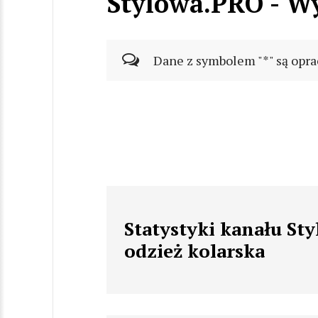
Stylówa.PRO - Wy
Dane z symbolem "*" są opra
Statystyki kanału St
odzież kolarska