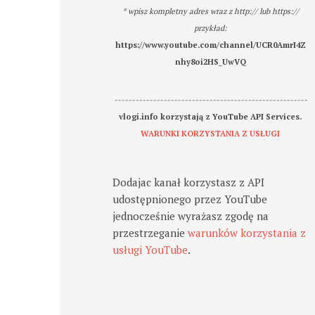
* wpisz kompletny adres wraz z http:// lub https://
przykład:
https://www.youtube.com/channel/UCR0AmrI4Z
nhy8oi2HS_UwVQ
-------------------------------------------------------
vlogi.info korzystają z YouTube API Services.
WARUNKI KORZYSTANIA Z USŁUGI
Dodajac kanał korzystasz z API
udostępnionego przez YouTube
jednocześnie wyrażasz zgodę na
przestrzeganie
warunków korzystania z
usługi YouTube
.