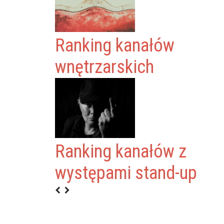
Ranking kanałów
wnętrzarskich
UBALAK METHOD
Ranking kanałów z
występami stand-up