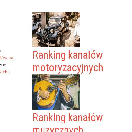
y
Ranking kanałów
ałów na
zne
motoryzacyjnych
kich
i
Ranking kanałów
muzycznych