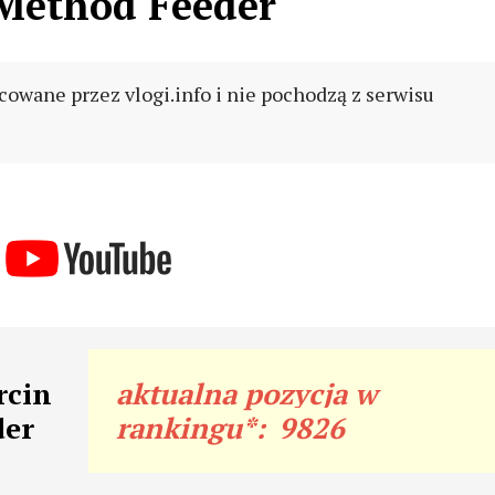
Method Feeder
cowane przez vlogi.info i nie pochodzą z serwisu
rcin
aktualna pozycja w
der
rankingu*:
9826