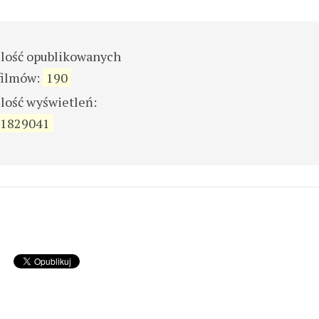
ilość opublikowanych
filmów:
190
ilość wyświetleń:
1829041