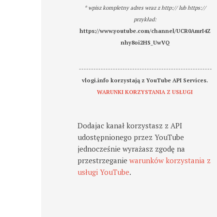
* wpisz kompletny adres wraz z http:// lub https://
przykład:
https://www.youtube.com/channel/UCR0AmrI4Z
nhy8oi2HS_UwVQ
-------------------------------------------------------
vlogi.info korzystają z YouTube API Services.
WARUNKI KORZYSTANIA Z USŁUGI
Dodajac kanał korzystasz z API
udostępnionego przez YouTube
jednocześnie wyrażasz zgodę na
przestrzeganie
warunków korzystania z
usługi YouTube
.