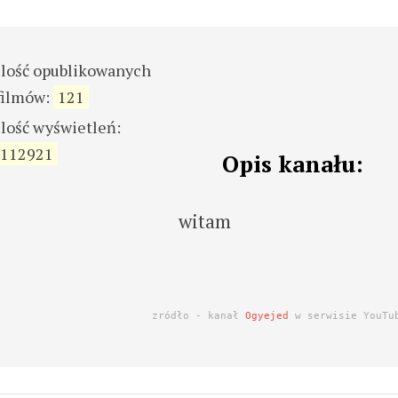
ilość opublikowanych
filmów:
121
ilość wyświetleń:
112921
Opis kanału:
witam
zródło - kanał
Ogyejed
w serwisie YouTu