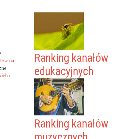
y
Ranking kanałów
ałów na
zne
edukacyjnych
kich
i
Ranking kanałów
muzycznych