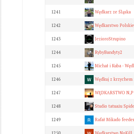
1241
Wędkarz ze Śląska
1242
Wędkarstwo Polskie
1243
JezioroStrupino
1244
RybyBandyty2
1245
Michał i Kuba - Węd
1246
Wędkuj z krzychem 
1247
WĘDKARSTWO N,P
1248
Studio tatuażu Spide
1249
Rafał Mikado feede
1250
Wędkarstwo NoKill