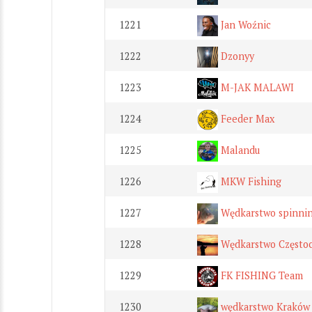
1221
Jan Woźnic
1222
Dzonyy
1223
M-JAK MALAWI
1224
Feeder Max
1225
Malandu
1226
MKW Fishing
1227
Wędkarstwo spinnin
1228
Wędkarstwo Często
1229
FK FISHING Team
1230
wędkarstwo Kraków