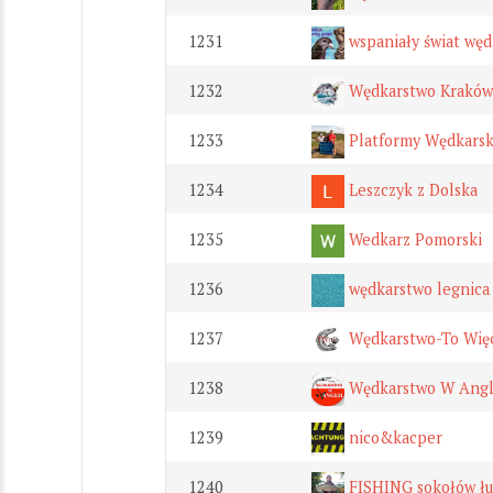
1231
wspaniały świat węd
1232
Wędkarstwo Kraków
1233
Platformy Wędkarsk
1234
Leszczyk z Dolska
1235
Wedkarz Pomorski
1236
wędkarstwo legnica
1237
Wędkarstwo-To Więce
1238
Wędkarstwo W Angl
1239
nico&kacper
1240
FISHING sokołów łu