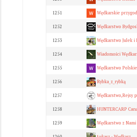
1251
Wędkarskie przygod
1252
Wędkarstwo Bydgos
1253
Wędkarstwo Julek i
1254
Wiadomości Wędkar
1255
Wędkarstwo Polskie
1256
Rybka_z_rybką
1257
Wędkarstwo,Rejsy p
1258
HUNTERCARP Cana
1259
Wędkarstwo z Nami
1260
Łukasz - Wędkarz