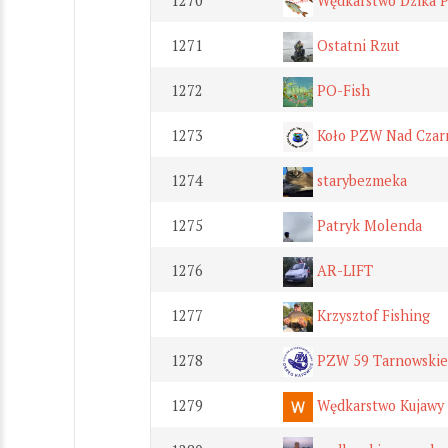
1270
Wędkarstwo Dzika P
1271
Ostatni Rzut
1272
PO-Fish
1273
Koło PZW Nad Czar
1274
starybezmeka
1275
Patryk Molenda
1276
AR-LIFT
1277
Krzysztof Fishing
1278
PZW 59 Tarnowskie
1279
Wędkarstwo Kujawy