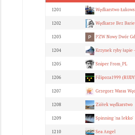
1201
Wędkarstwo Łukows
1202
Wędkarze Bez Barie
1203
PZW Nowy Dwór Gd
1204
Krzynek ryby łapie - 
1205
Sniper From_PL
1206
Filipoza1999 (RUDY
1207
Grzegorz Waras Wę
1208
Ziółek wędkarstwo
1209
Spinning 'na lekko'
1210
Sea Angel