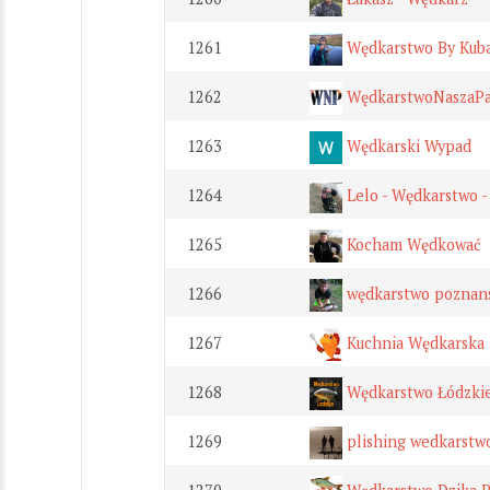
1261
Wędkarstwo By Kub
1262
WędkarstwoNaszaPa
1263
Wędkarski Wypad
1264
Lelo - Wędkarstwo -
1265
Kocham Wędkować
1266
wędkarstwo poznan
1267
Kuchnia Wędkarska
1268
Wędkarstwo Łódzki
1269
plishing wedkarstw