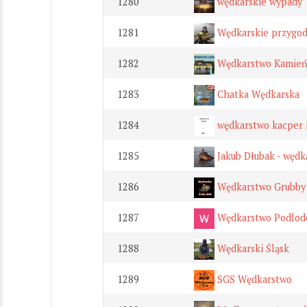
1280
wędkarskie wypady
1281
Wędkarskie przygod
1282
Wędkarstwo Kamień
1283
Chatka Wędkarska
1284
wędkarstwo kacper i
1285
Jakub Dłubak - wędka
1286
Wędkarstwo Grubby
1287
Wędkarstwo Podlod
1288
Wędkarski Śląsk
1289
SGS Wędkarstwo