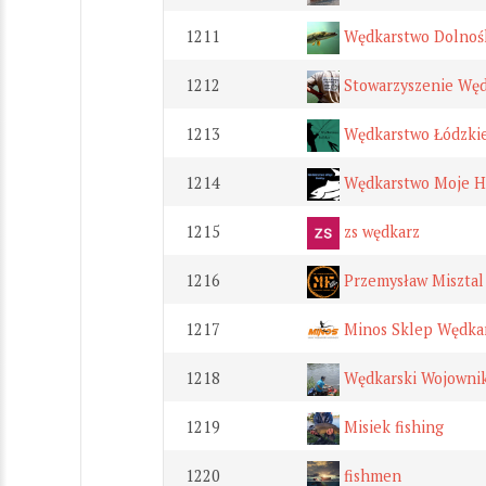
1211
Wędkarstwo Dolnośl
1212
Stowarzyszenie Węd
1213
Wędkarstwo Łódzki
1214
Wędkarstwo Moje H
1215
zs wędkarz
1216
Przemysław Misztal
1217
Minos Sklep Wędkar
1218
Wędkarski Wojowni
1219
Misiek fishing
1220
fishmen