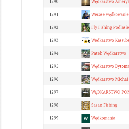
1290
Wędkarstwo Amery
1291
Wesołe wędkowanie
1292
Fly Fishing Podlasie
1293
Wedkarstwo Kaszubs
1294
Patek Wędkarstwo
1295
Wędkarstwo Bytoms
1296
Wędkarstwo Michał
1297
WĘDKARSTWO PO
1298
Sazan Fishing
1299
Wędkomania