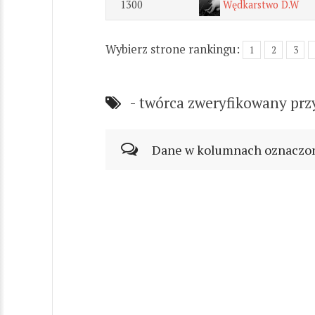
1300
Wędkarstwo D.W
Wybierz strone rankingu:
1
2
3
- twórca zweryfikowany prz
Dane w kolumnach oznaczonyc