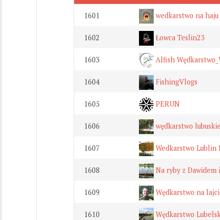
1601
wedkarstwo na haju
1602
Łowca Teslin23
1603
Alfish Wędkarstwo_
1604
FishingVlogs
1605
PERUN
1606
wędkarstwo lubuski
1607
Wedkarstwo Lublin 
1608
Na ryby z Dawidem 
1609
Wędkarstwo na lajci
1610
Wędkarstwo Lubelsk