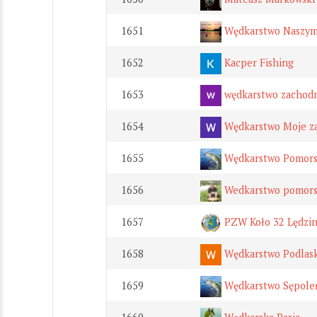
1651
Wędkarstwo Naszym
1652
Kacper Fishing
1653
wędkarstwo zachod
1654
Wędkarstwo Moje za
1655
Wędkarstwo Pomors
1656
Wedkarstwo pomors
1657
PZW Koło 32 Lędziny 
1658
Wędkarstwo Podlask
1659
Wędkarstwo Sępole