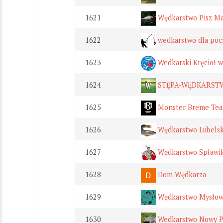
1621
Wędkarstwo Pisz Ma
1622
wedkarstwo dla poc
1623
Wedkarski Kręcioł 
1624
STĘPA-WĘDKARST
1625
Monster Breme Te
1626
Wędkarstwo Lubelsk
1627
Wędkarstwo Spławi
1628
Dom Wędkarza
1629
Wędkarstwo Mysłow
1630
Wedkarstwo Nowy P