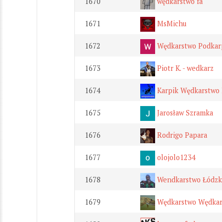
1670
wędkarstwo fa
1671
MsMichu
1672
Wędkarstwo Podkar
1673
Piotr K. - wedkarz
1674
Karpik Wędkarstwo 
1675
Jarosław Szramka
1676
Rodrigo Papara
1677
olojolo1234
1678
Wendkarstwo Łódzk
1679
Wędkarstwo Wędkar