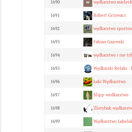
1690
wędkarstwo mieleck
1691
Robert Grzywacz
1692
wędkarstwo sporto
1693
Fabian Gajewski
1694
wędkarstwo i nie ty
1695
Wędkarski Relaks - 
1696
Łuki Wędkarstwo
1697
filipp-wedkarstwo
1698
Zlotyhak-wędkarst
1699
Wędkarstwo Lubelsk