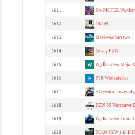
1611
RA-PJOTER Wędkars
1612
OKOŃ
1613
MaFi-wędkarstwo
1614
Łowcy PZW
1615
Wędkarstwo Moja Pa
1616
PSR Wędkarstwo
1617
Aktywator przynęty
1618
PZW 35 Warszawa-
1619
Wędkarstwo konecki
1620
KOŁO PZW 146 L