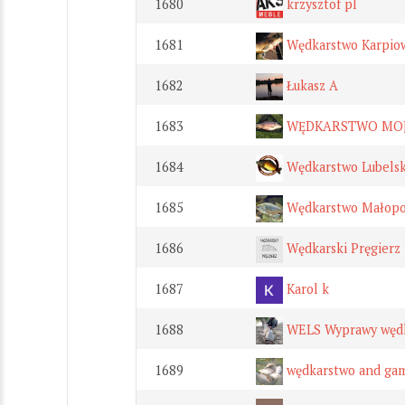
1680
krzysztof pl
1681
Wędkarstwo Karpio
1682
Łukasz A
1683
WĘDKARSTWO MOJ
1684
Wędkarstwo Lubelsk
1685
Wędkarstwo Małopo
1686
Wędkarski Pręgierz
1687
Karol k
1688
WELS Wyprawy wędk
1689
wędkarstwo and g