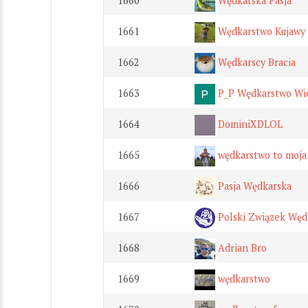
1660
Wędkarska Pasja
1661
Wędkarstwo Kujawy
1662
Wędkarscy Bracia
1663
P_P Wędkarstwo Wie
1664
DominiXDLOL
1665
wędkarstwo to moja 
1666
Pasja Wędkarska
1667
Polski Związek Węd
1668
Adrian Bro
1669
wędkarstwo