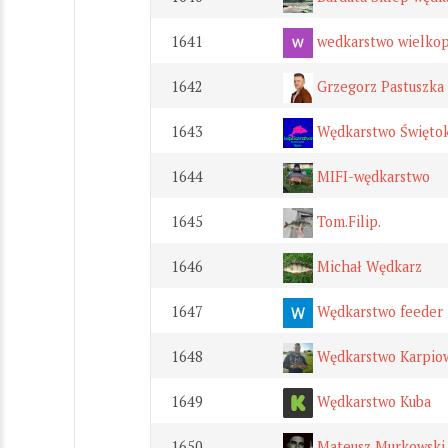
1641
wedkarstwo wielkop
1642
Grzegorz Pastuszka
1643
Wędkarstwo Świętok
1644
MIFI-wędkarstwo
1645
Tom.Filip.
1646
Michał Wędkarz
1647
Wędkarstwo feeder
1648
Wędkarstwo Karpio
1649
Wędkarstwo Kuba
1650
Mateusz Murkowski