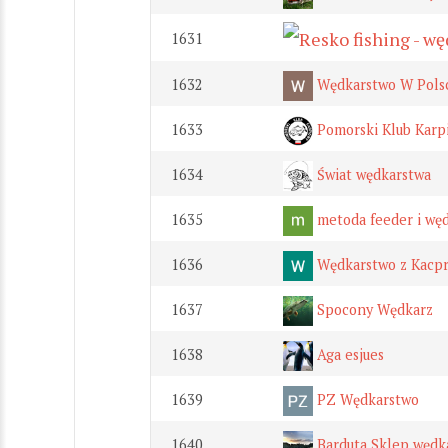
1631
1632
Wędkarstwo W Pols
1633
Pomorski Klub Karp
1634
Świat wędkarstwa
1635
metoda feeder i wę
1636
Wędkarstwo z Kacp
1637
Spocony Wędkarz
1638
Aga esjues
1639
PZ Wędkarstwo
1640
Barduta Sklep wędkar